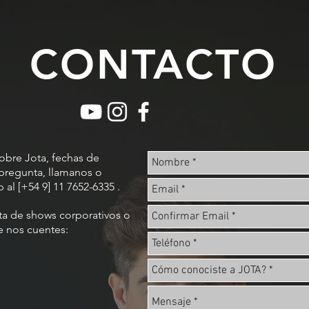
CONTACTO
sobre Jota, fechas de
pregunta, llamanos o
al [+54 9] 11 7652-6335 .
ta de shows corporativos o
e nos cuentes: