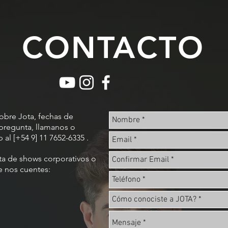
CONTACTO
sobre Jota, fechas de
pregunta, llamanos o
al [+54 9] 11 7652-6335 .
ta de shows corporativos o
e nos cuentes: