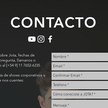
CONTACTO
sobre Jota, fechas de
pregunta, llamanos o
al [+54 9] 11 7652-6335 .
ta de shows corporativos o
e nos cuentes: