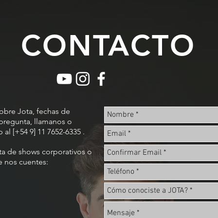
CONTACTO
sobre Jota, fechas de
pregunta, llamanos o
al [+54 9] 11 7652-6335 .
ta de shows corporativos o
e nos cuentes: