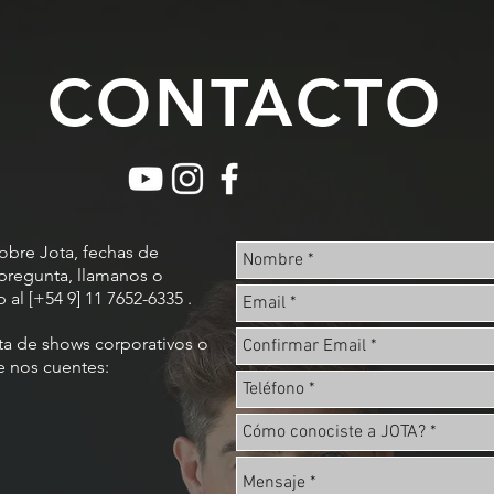
CONTACTO
sobre Jota, fechas de
pregunta, llamanos o
al [+54 9] 11 7652-6335 .
ta de shows corporativos o
e nos cuentes: