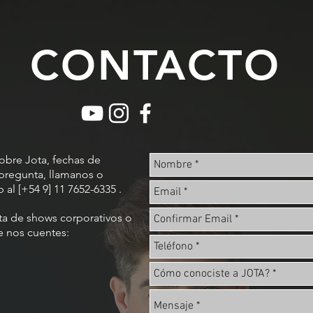
CONTACTO
sobre Jota, fechas de
pregunta, llamanos o
al [+54 9] 11 7652-6335 .
ta de shows corporativos o
e nos cuentes: