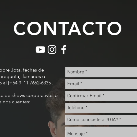
CONTACTO
sobre Jota, fechas de
pregunta, llamanos o
al [+54 9] 11 7652-6335 .
ta de shows corporativos o
e nos cuentes: